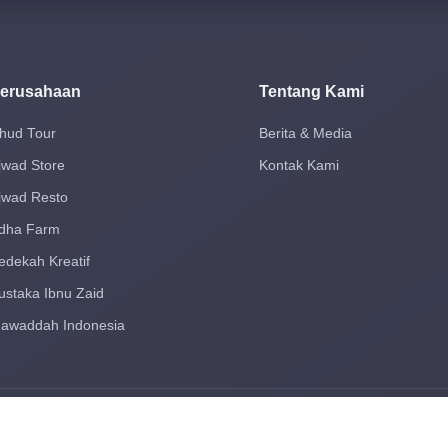
erusahaan
Tentang Kami
hud Tour
Berita & Media
jwad Store
Kontak Kami
jwad Resto
dha Farm
edekah Kreatif
ustaka Ibnu Zaid
awaddah Indonesia