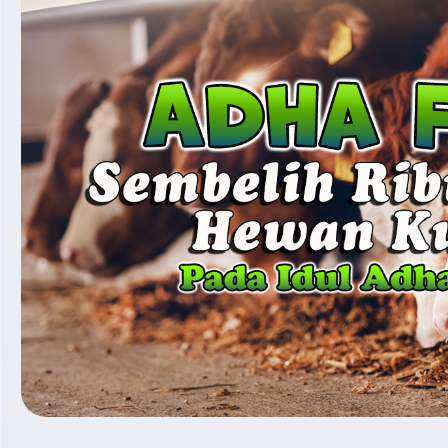
day, 24 July 2023 09:28
Monday, 24 July 2023 09:17
sa Sehari Menghapuskan
Para Jemaah Haji Furod
a Setahun
1444 H Puas Dengan
Pelayanan Uhud Tour