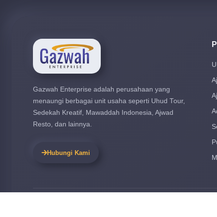
P
U
A
Gazwah Enterprise adalah perusahaan yang
A
menaungi berbagai unit usaha seperti Uhud Tour,
A
Sedekah Kreatif, Mawaddah Indonesia, Ajwad
Resto, dan lainnya.
S
P
Hubungi Kami
M
© 2026 Gazwah Enterprise. By IT Team. All rights reserved.