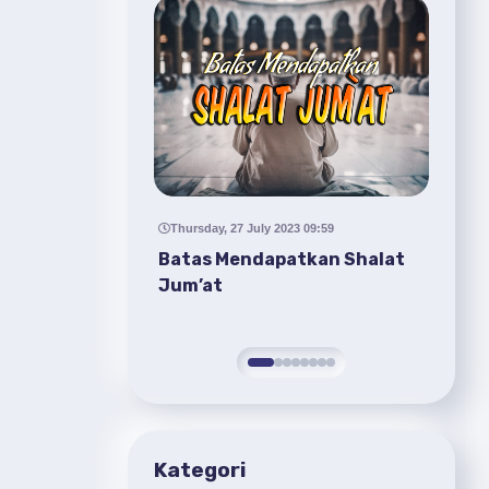
9:02
Thursday, 27 July 2023 09:59
Mon
Dan Tasua
Batas Mendapatkan Shalat
Pua
Jum’at
Dos
Kategori