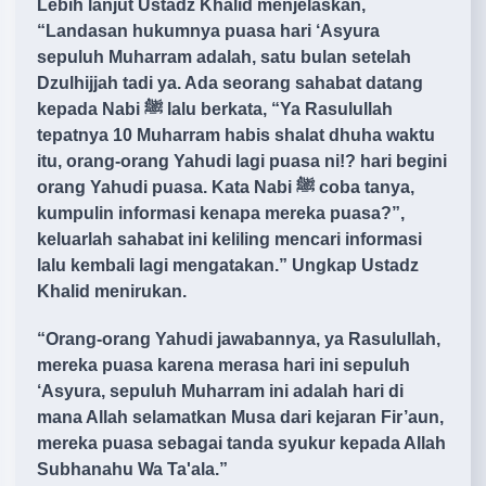
Lebih lanjut Ustadz Khalid menjelaskan,
“Landasan hukumnya puasa hari ‘Asyura
sepuluh Muharram adalah, satu bulan setelah
Dzulhijjah tadi ya. Ada seorang sahabat datang
kepada Nabi ﷺ lalu berkata, “Ya Rasulullah
tepatnya 10 Muharram habis shalat dhuha waktu
itu, orang-orang Yahudi lagi puasa ni!? hari begini
orang Yahudi puasa. Kata Nabi ﷺ coba tanya,
kumpulin informasi kenapa mereka puasa?”,
keluarlah sahabat ini keliling mencari informasi
lalu kembali lagi mengatakan.” Ungkap Ustadz
Khalid menirukan.
“Orang-orang Yahudi jawabannya, ya Rasulullah,
mereka puasa karena merasa hari ini sepuluh
‘Asyura, sepuluh Muharram ini adalah hari di
mana Allah selamatkan Musa dari kejaran Fir’aun,
mereka puasa sebagai tanda syukur kepada Allah
Subhanahu Wa Ta'ala.”