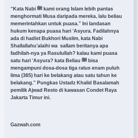
“Kata Nabi ﷺ kami orang Islam lebih pantas
menghormati Musa daripada mereka, lalu beliau
memerintahkan untuk puasa.” Ini landasan
hukum kenapa puasa hari ‘Asyura. Fadilahnya
ada di hadist Bukhori Muslim, kata Nabi
Shallallahu’alaihi wa sallam beritanya apa
fadhilah-nya ya Rasulullah? kalau kami puasa
satu hari ‘Asyura? kata Beliau ﷺ bisa
mengampuni dosa-dosa tiga ratus enam puluh
lima (365) hari ke belakang atau satu tahun ke
belakang.” Pungkas Ustadz Khalid Basalamah
pemilik Ajwad Resto di kawasan Condet Raya
Jakarta Timur ini.
Gazwah.com