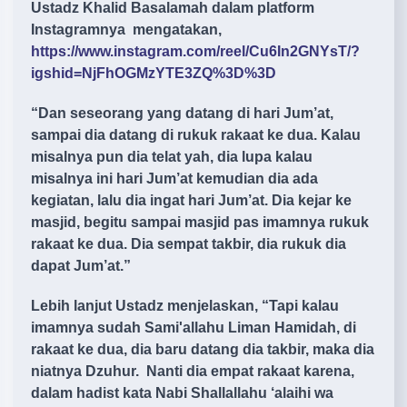
Ustadz Khalid Basalamah dalam platform
Instagramnya mengatakan,
https://www.instagram.com/reel/Cu6In2GNYsT/?
igshid=NjFhOGMzYTE3ZQ%3D%3D
“Dan seseorang yang datang di hari Jum’at,
sampai dia datang di rukuk rakaat ke dua. Kalau
misalnya pun dia telat yah, dia lupa kalau
misalnya ini hari Jum’at kemudian dia ada
kegiatan, lalu dia ingat hari Jum’at. Dia kejar ke
masjid, begitu sampai masjid pas imamnya rukuk
rakaat ke dua. Dia sempat takbir, dia rukuk dia
dapat Jum’at.”
Lebih lanjut Ustadz menjelaskan, “Tapi kalau
imamnya sudah Sami'allahu Liman Hamidah, di
rakaat ke dua, dia baru datang dia takbir, maka dia
niatnya Dzuhur. Nanti dia empat rakaat karena,
dalam hadist kata Nabi Shallallahu ‘alaihi wa