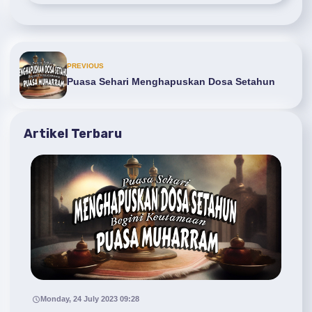
PREVIOUS
Puasa Sehari Menghapuskan Dosa Setahun
Artikel Terbaru
Monday, 24 July 2023 09:28
M